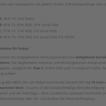
teten vier Mediapläne mit jeweils 30 Mio. € Bruttospendings über d
A
: 90 % TV, 10 % Radio
B
: 60 % TV, 30 % VOD, 10 % Social Paid
C
: 75 % TV, 15 % VOD, 5 % Social Paid
D
: 80 % TV, 10 % VOD, 5 % Social Paid, 5 % DOOH
ebnisse für Robyn
konnte die vorgegebenen Wirkungsverhältnisse
weitgehend korre
izieren
. Die abgeleiteten Adstocks und Wirkungskurven entsprache
gaben. Lediglich bei
Plan C
, indem VOD und TV zeitgleich liefen, fie
ng schwer.
s große ABER: Der von Robyn berechnete Gesamt-ROI lag
18 Cent 
warteten Wert
. Ursache ist die standardmäßige Berücksichtigung
aison und der Feiertage – ohne zusätzliche, saisonale Feinheiten w
 Monatsanfänge oder Ab- und Aufbau der Weihnachtssaison.