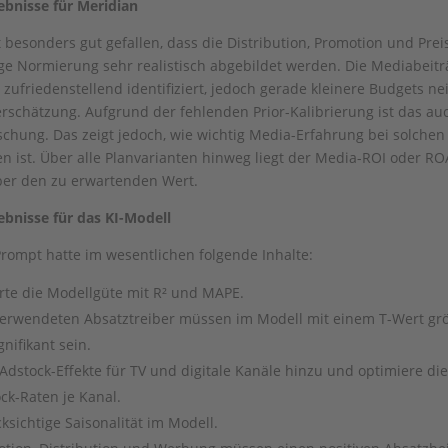
ebnisse für Meridian
 besonders gut gefallen, dass die Distribution, Promotion und Prei
ge Normierung sehr realistisch abgebildet werden. Die Mediabeitr
zufriedenstellend identifiziert, jedoch gerade kleinere Budgets ne
rschätzung. Aufgrund der fehlenden Prior-Kalibrierung ist das au
chung. Das zeigt jedoch, wie wichtig Media-Erfahrung bei solchen
n ist. Über alle Planvarianten hinweg liegt der Media-ROI oder R
er den zu erwartenden Wert.
ebnisse für das KI-Modell
rompt hatte im wesentlichen folgende Inhalte:
te die Modellgüte mit R² und MAPE.
verwendeten Absatztreiber müssen im Modell mit einem T-Wert grö
gnifikant sein.
Adstock-Effekte für TV und digitale Kanäle hinzu und optimiere die
ck-Raten je Kanal.
ksichtige Saisonalität im Modell.