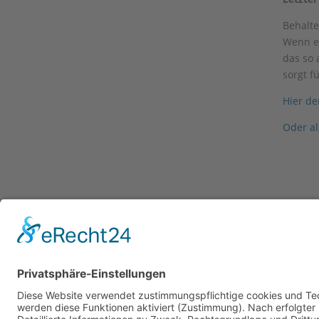
Behalte
Wenn ei
das so 
sorgt f
Hier de
Oder al