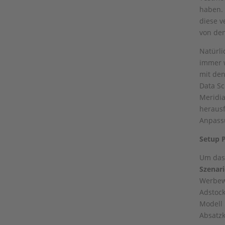
haben. 
diese v
von den
Natürli
immer w
mit den
Data Sc
Meridia
herausf
Anpass
Setup P
Um das 
Szenar
Werbewi
Adstock
Modell 
Absatzk