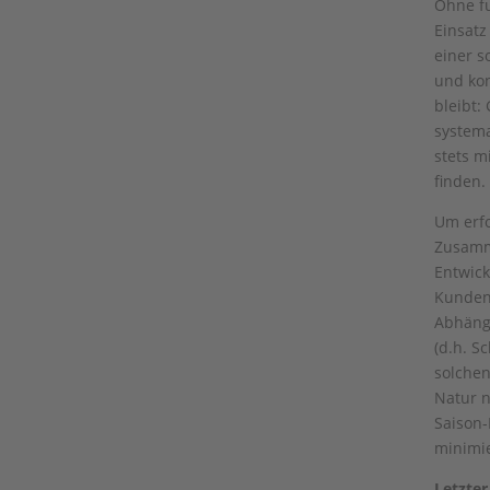
Ohne f
Einsatz
einer s
und kon
bleibt:
systema
stets 
finden.
Um erfo
Zusamme
Entwick
Kunden
Abhängi
(d.h. S
solchen
Natur n
Saison-
minimie
Letzter