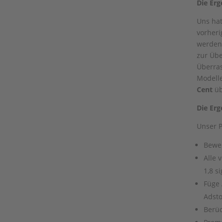
Die Erg
Uns hat
vorheri
werden 
zur Übe
Überras
Modelle
Cent
üb
Die Erg
Unser P
Bewer
Alle 
1,8 si
Füge 
Adsto
Berüc