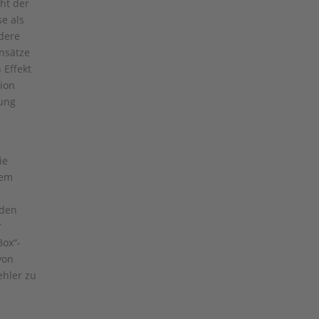
ht der
e als
ndere
nsätze
 Effekt
tion
ung
ie
dem
iden
r
Box“-
von
ehler zu