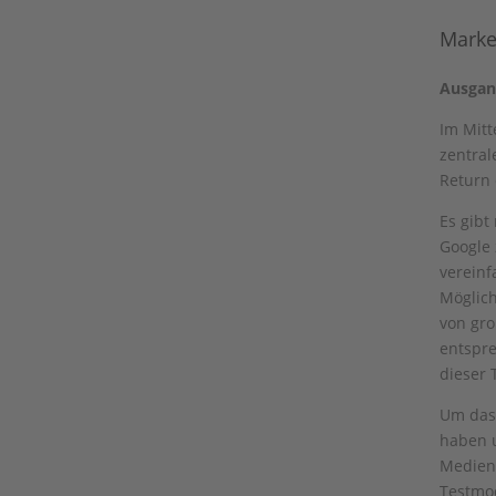
Marke
Ausgan
Im Mitt
zentral
Return 
Es gibt
Google 
vereinf
Möglic
von gr
entspre
dieser 
Um das 
haben u
Medienk
Testmod