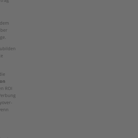
itrag
i dem
über
ge.
zubilden
te
die
ion
en ROI
Werbung
yover-
wenn