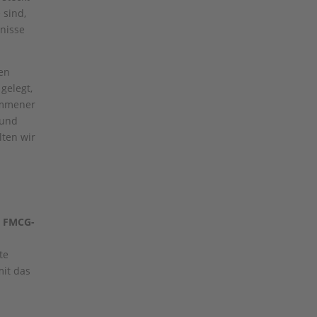
 sind,
nisse
en
gelegt,
nommener
 und
lten wir
s FMCG-
te
mit das