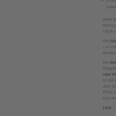
Promo
habe
Ohne k
Werbun
100 % z
Die
Sai
– in un
wurden
Die
Med
Zielgrö
oder Di
ist der
über di
Effekt 
eine We
Fazit