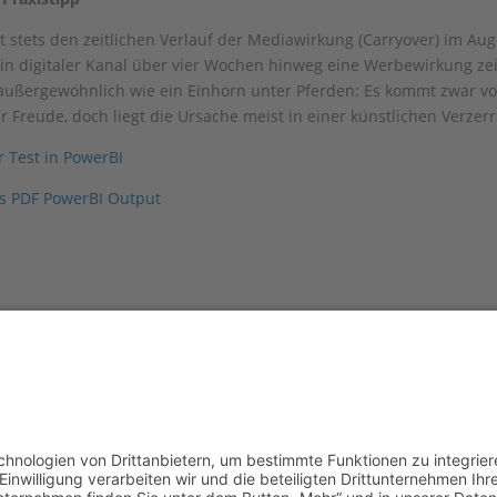
t stets den zeitlichen Verlauf der Mediawirkung (Carryover) im Aug
n digitaler Kanal über vier Wochen hinweg eine Werbewirkung zeig
außergewöhnlich wie ein Einhorn unter Pferden: Es kommt zwar v
ür Freude, doch liegt die Ursache meist in einer künstlichen Verzer
r Test in PowerBI
s PDF PowerBI Output