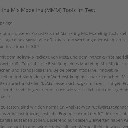
ting Mix Modeling (MMM) Tools im Test
gslage
elpunkt unseres Praxistests mit Marketing Mix Modeling Tools steh
e Frage eines MMM: Wie effektiv ist die Werbung oder wie hoch ist
on Investment (ROI)?
 mit dem
Robyn
-R-Package von Meta und dem Python-Skript
Merid
zwei große Tools, die die Erstellung eines Marketing Mix Modells d
achen und standardisieren. Beide bieten moderne, innovative
hkeiten und Methoden, um Werbewirkung messbar zu machen. Mit
oßen Sprachmodellen (
LLMs
) lassen sich sogar mit den richtigen P
chende Modelle generieren. Doch wie verlässlich sind die Ergebni
Tools?
zu testen, sind wir den normalen Analyse-Weg rückwärtsgegangen
ns zunächst überlegt, wie die Ergebnisse und der ROI für versch
anäle aussehen sollen. Basierend auf diesen Zielwerten haben wi
ell gebaut, in dem wir die tatsächlichen Werbeeffekte bewusst ve