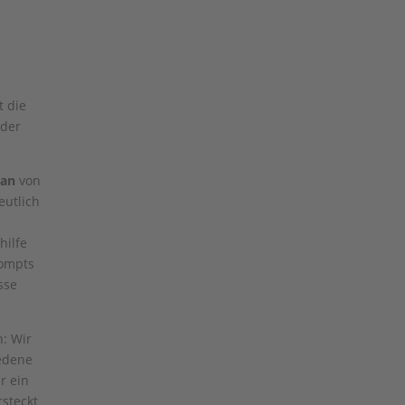
t die
 der
ian
von
eutlich
hilfe
rompts
sse
: Wir
iedene
r ein
rsteckt