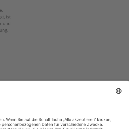
e.
t, ist
or und
rung.