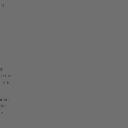
rei
kt
n stark
l die
unter
 der
ie