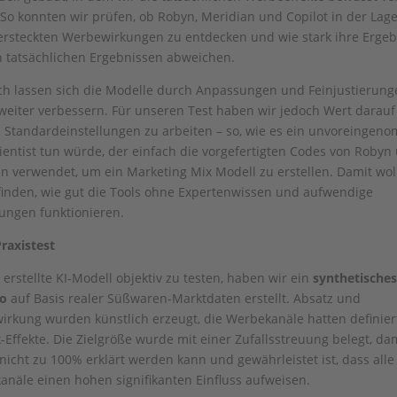
So konnten wir prüfen, ob Robyn, Meridian und Copilot in der Lage
ersteckten Werbewirkungen zu entdecken und wie stark ihre Ergeb
 tatsächlichen Ergebnissen abweichen.
ch lassen sich die Modelle durch Anpassungen und Feinjustierung
eiter verbessern. Für unseren Test haben wir jedoch Wert darauf 
 Standardeinstellungen zu arbeiten – so, wie es ein unvoreinge
ientist tun würde, der einfach die vorgefertigten Codes von Robyn
n verwendet, um ein Marketing Mix Modell zu erstellen. Damit wol
inden, wie gut die Tools ohne Expertenwissen und aufwendige
ungen funktionieren.
raxistest
erstellte KI-Modell objektiv zu testen, haben wir ein
synthetische
io
auf Basis realer Süßwaren-Marktdaten erstellt. Absatz und
rkung wurden künstlich erzeugt, die Werbekanäle hatten definier
-Effekte. Die Zielgröße wurde mit einer Zufallsstreuung belegt, da
nicht zu 100% erklärt werden kann und gewährleistet ist, dass alle
anäle einen hohen signifikanten Einfluss aufweisen.