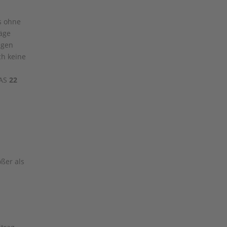
s ohne
äge
igen
ch keine
OAS
22
ßer als