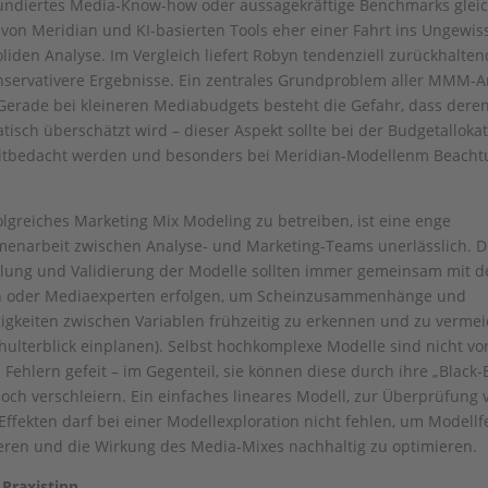
undiertes Media-Know-how oder aussagekräftige Benchmarks gleic
 von Meridian und KI-basierten Tools eher einer Fahrt ins Ungewiss
oliden Analyse. Im Vergleich liefert Robyn tendenziell zurückhalte
servativere Ergebnisse. Ein zentrales Grundproblem aller MMM-A
 Gerade bei kleineren Mediabudgets besteht die Gefahr, dass deren
tisch überschätzt wird – dieser Aspekt sollte bei der Budgetalloka
mitbedacht werden und besonders bei Meridian-Modellenm Beacht
lgreiches Marketing Mix Modeling zu betreiben, ist eine enge
narbeit zwischen Analyse- und Marketing-Teams unerlässlich. D
lung und Validierung der Modelle sollten immer gemeinsam mit 
 oder Mediaexperten erfolgen, um Scheinzusammenhänge und
gkeiten zwischen Variablen frühzeitig zu erkennen und zu verme
chulterblick einplanen). Selbst hochkomplexe Modelle sind nicht vo
 Fehlern gefeit – im Gegenteil, sie können diese durch ihre „Black-
och verschleiern. Ein einfaches lineares Modell, zur Überprüfung 
Effekten darf bei einer Modellexploration nicht fehlen, um Modellf
ren und die Wirkung des Media-Mixes nachhaltig zu optimieren.
 Praxistipp