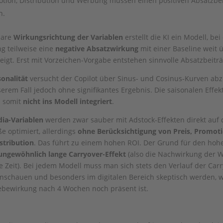
tion, Distribution und Werbung müssen einen positiven Absatzbe
n.
lare
Wirkungsrichtung der Variablen
erstellt die KI ein Modell, be
g teilweise eine
negative Absatzwirkung
mit einer Baseline weit 
eigt. Erst mit Vorzeichen-Vorgabe entstehen sinnvolle Absatzbeiträ
sonalität
versucht der Copilot über Sinus- und Cosinus-Kurven ab
serem Fall jedoch ohne signifikantes Ergebnis. Die saisonalen Effek
 somit
nicht ins Modell integriert
.
ia-Variablen
werden zwar sauber mit Adstock-Effekten direkt auf 
ße optimiert, allerdings
ohne Berücksichtigung von Preis, Promot
stribution
. Das führt zu einem hohen ROI. Der Grund für den hoh
ungewöhnlich lange Carryover-Effekt
(also die Nachwirkung der 
e Zeit). Bei jedem Modell muss man sich stets den Verlauf der Carr
anschauen und besonders im digitalen Bereich skeptisch werden, 
bewirkung nach 4 Wochen noch präsent ist.